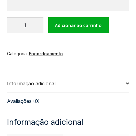
Encordoamento
Adicionar ao carrinho
Para
Categoria:
Encordoamento
Violão
D'Addario
Informação adicional
Aço
Avaliações (0)
Fosf.
011
Informação adicional
Bronze