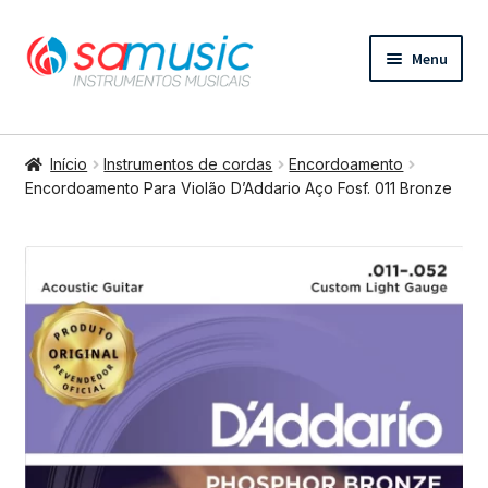
Pular
Pular
Menu
para
para
navegação
o
conteúdo
Expandi
Instrumentos de cordas
menu
Início
Instrumentos de cordas
Encordoamento
descend
Expandi
Encordoamento Para Violão D’Addario Aço Fosf. 011 Bronze
Bateria e percussão
menu
descend
Expandi
Teclados e Sopros
menu
descend
Expandi
Áudio e Tecnologia
menu
descend