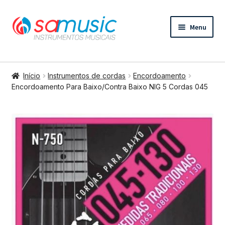
Pular
Pular
Menu
para
para
navegação
o
conteúdo
Expandi
Instrumentos de cordas
menu
Início
Instrumentos de cordas
Encordoamento
descend
Expandi
Encordoamento Para Baixo/Contra Baixo NIG 5 Cordas 045
Bateria e percussão
menu
descend
Expandi
Teclados e Sopros
menu
descend
Expandi
Áudio e Tecnologia
menu
descend