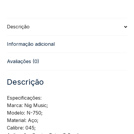
Baixo/Contra
Baixo
Descrição
NIG
Informação adicional
5
Avaliações (0)
Cordas
045
Descrição
quantidade
Especificações:
Marca: Nig Music;
Modelo: N-750;
Material: Aço;
Calibre: 045;