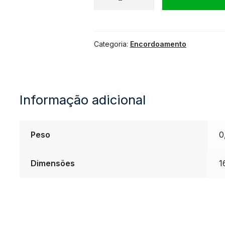
Ernie
Categoria:
Encordoamento
Ball
.010
Informação adicional
para
Guitarra
Peso
0
Regular
Dimensões
1
Slinky
Níquel