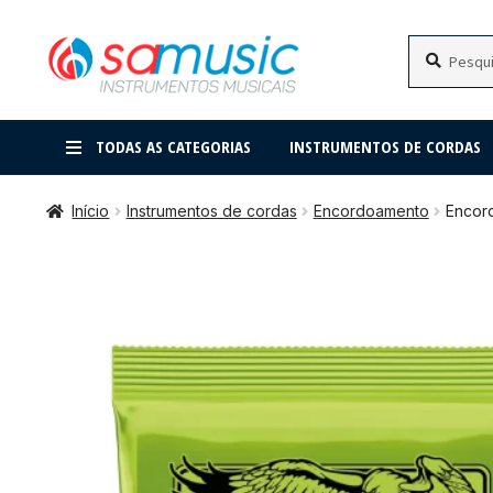
Pular
Pular
Pesquisar
Pesquisar
por:
para
para
navegação
o
conteúdo
TODAS AS CATEGORIAS
INSTRUMENTOS DE CORDAS
Início
Instrumentos de cordas
Encordoamento
Encord