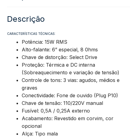
Mackintec
Descrição
-
CARACTERÍSTICAS TÉCNICAS:
Potência: 15W RMS
USA
Alto-falante: 6” especial, 8 0hms
Chave de distorção: Select Drive
(Estados
Proteção: Térmica e DC interna
(Sobreaquecimento e variação de tensão)
Unidos)
Controle de tons: 3 vias: agudos, médios e
graves
quantidade
Conectividade: Fone de ouvido (Plug P10)
Chave de tensão: 110/220V manual
Fusível: 0,5A / 0,25A externo
Acabamento: Revestido em corvim, cor
opcional
Alça: Tipo mala