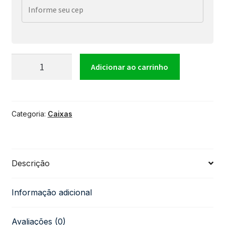
Cubo
Adicionar ao carrinho
Amplificador
Categoria:
Caixas
De
Guitarra
Descrição
-
Informação adicional
Maxx
Avaliações (0)
15