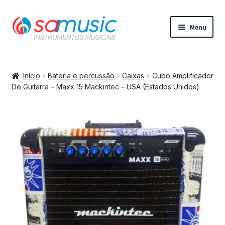
Pular
Pular
Menu
para
para
navegação
o
conteúdo
Expandi
Instrumentos de cordas
menu
Início
Bateria e percussão
Caixas
Cubo Amplificador
descend
Expandi
De Guitarra – Maxx 15 Mackintec – USA (Estados Unidos)
Bateria e percussão
menu
descend
Expandi
Teclados e Sopros
menu
descend
Expandi
Áudio e Tecnologia
menu
descend